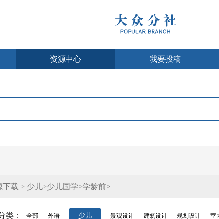
资源中心
我要投稿
源下载 > 少儿>少儿国学>学龄前>
分类：
少儿
全部
外语
景观设计
建筑设计
规划设计
室