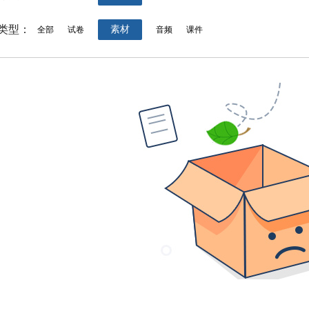
类型：
素材
全部
试卷
音频
课件