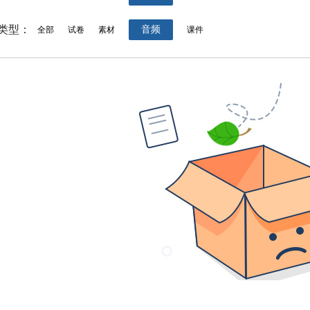
类型：
音频
全部
试卷
素材
课件