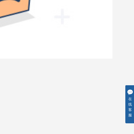
在
线
客
服