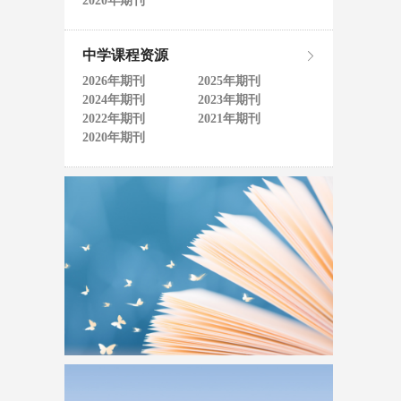
2020年期刊
中学课程资源
2026年期刊
2025年期刊
2024年期刊
2023年期刊
2022年期刊
2021年期刊
2020年期刊