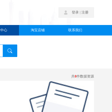
|
登录
注册
载中心
淘宝店铺
联系我们
共
0
件数据资源