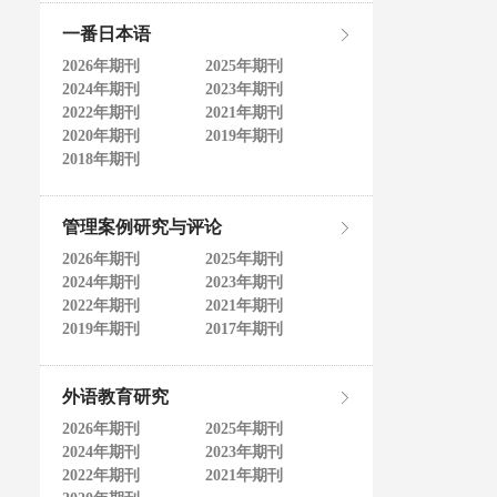
一番日本语
2026年期刊
2025年期刊
2024年期刊
2023年期刊
2022年期刊
2021年期刊
2020年期刊
2019年期刊
2018年期刊
管理案例研究与评论
2026年期刊
2025年期刊
2024年期刊
2023年期刊
2022年期刊
2021年期刊
2019年期刊
2017年期刊
外语教育研究
2026年期刊
2025年期刊
2024年期刊
2023年期刊
2022年期刊
2021年期刊