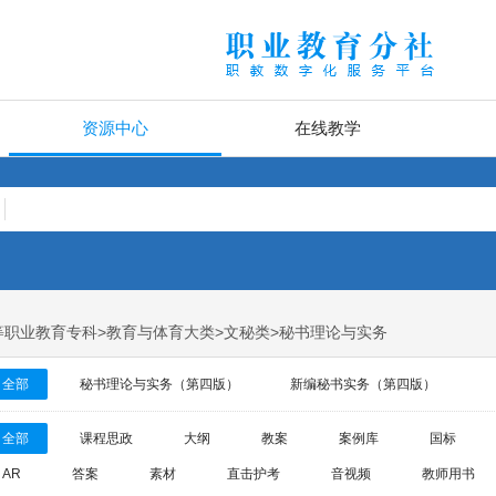
资源中心
在线教学
高等职业教育专科>教育与体育大类>文秘类>秘书理论与实务
全部
秘书理论与实务（第四版）
新编秘书实务（第四版）
全部
课程思政
大纲
教案
案例库
国标
AR
答案
素材
直击护考
音视频
教师用书