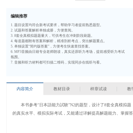
编辑推荐
1.
题目设置均符合新考试要求，帮助学习者提前熟悉题型。
2.
试题和答案解析单独成册，方便查阅。
3. 8
套全真模拟题题量大，可供考生在冲刺阶段刷题。
4.
每道题都附有答案和解析，精准剖析考点，突出解题重点。
5.
单独设置“简约版答案”，方便考生快速查找答案。
6. MP3
音频由日籍专业老师朗读，真实还原听力考场，提前感受听力考试
氛围。
7.
音频和听力材料都可扫描二维码，实现同步在线听与看。
内容简介
教材目录
样章试读
教
本书参考“日本語能力試験”N2的题型，设计了8套全真模拟
的真实水平、模拟实际考试，又能通过详解提高解题能力、掌握答