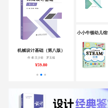
小小牛顿幼儿馆S
大学生创业教育教程（第五版）
人工智能导
作 者:叶吉波，张宝臣
作 者:杨
¥48.80
¥47