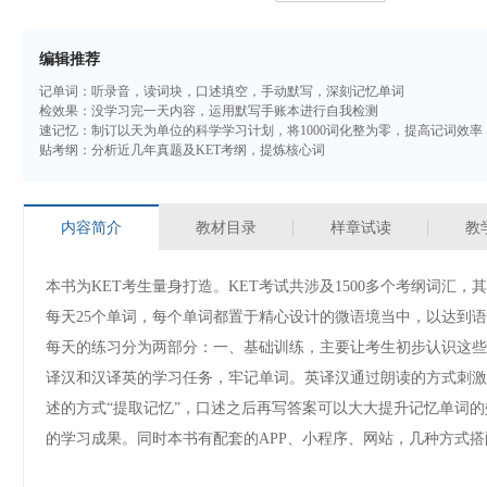
编辑推荐
记单词：听录音，读词块，口述填空，手动默写，深刻记忆单词
检效果：没学习完一天内容，运用默写手账本进行自我检测
速记忆：制订以天为单位的科学学习计划，将1000词化整为零，提高记词效率
贴考纲：分析近几年真题及KET考纲，提炼核心词
内容简介
教材目录
样章试读
教
本书为KET考生量身打造。KET考试共涉及1500多个考纲词汇，其
每天25个单词，每个单词都置于精心设计的微语境当中，以达到
每天的练习分为两部分：一、基础训练，主要让考生初步认识这些
译汉和汉译英的学习任务，牢记单词。英译汉通过朗读的方式刺激
述的方式“提取记忆”，口述之后再写答案可以大大提升记忆单词
的学习成果。同时本书有配套的APP、小程序、网站，几种方式