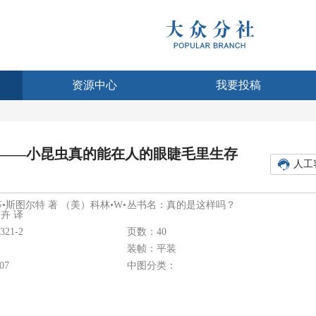
资源中心
我要投稿
——小昆虫真的能在人的眼睫毛里生存
人工
斯图尔特 著 （美）科林•W•
丛书名：真的是这样吗？
卉 译
321-2
页数：40
装帧：平装
07
中图分类：