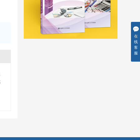
在
线
客
服
通
那