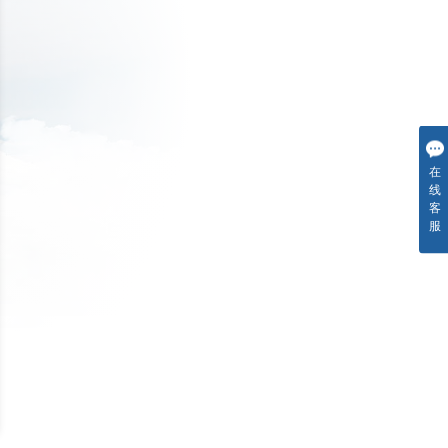
在
线
客
服