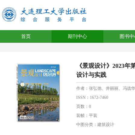
首页
期刊中心
图书中
《景观设计》2023年
设计与实践
作者：张弘弛、井丽丽、冯战
ISSN：1672-7460
页数：0
装帧：平装
中图分类：建筑设计