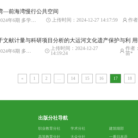
湾—前海湾慢行公共空间
上传时间：2024-12-27 14:17:59
作者
024年6期 多学科视野下的风景园林研究与实践
于文献计量与科研项目分析的大运河文化遗产保护与利 
上传时间：2024-12-27
作者
024年6期 多学科视野下的风景园林研究与实践
14:19:24
苗*
«
1
2
...
14
15
16
17
18
出版分社导航
职业教育分社
学术分社
建筑细部
高等教育分社
大众分社
一番日本语