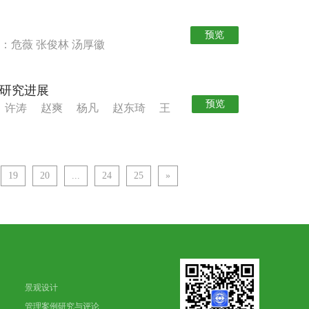
预览
：危薇 张俊林 汤厚徽
用研究进展
预览
：许涛 赵爽 杨凡 赵东琦 王
19
20
...
24
25
»
景观设计
管理案例研究与评论