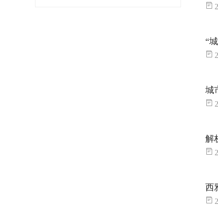
2
“
2
城
2
解
2
西
2