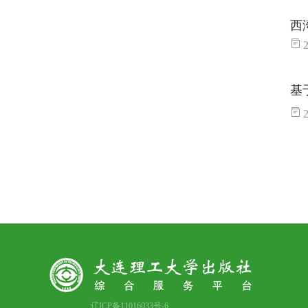
西
2
基
2
辽ICP备11016033号-6