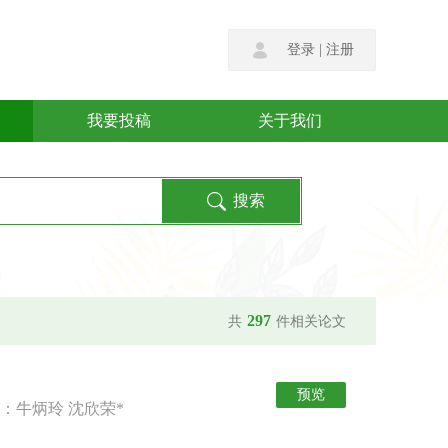
登录
|
注册
我要投稿
关于我们
297
共
件相关论文
预览
：牛炳玲 沈欣荣*