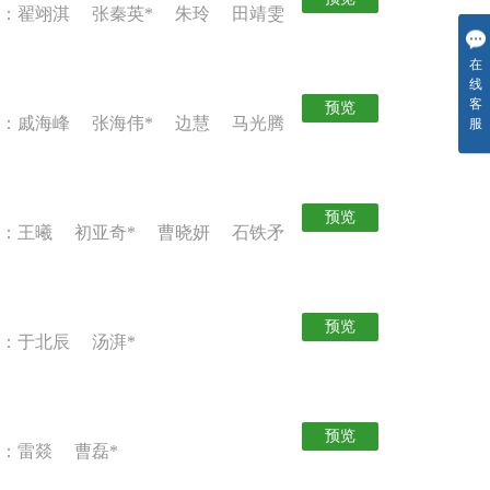
者：翟翊淇 张秦英* 朱玲 田靖雯
在
线
客
预览
者：戚海峰 张海伟* 边慧 马光腾
服
预览
者：王曦 初亚奇* 曹晓妍 石铁矛
预览
：于北辰 汤湃*
预览
：雷燚 曹磊*