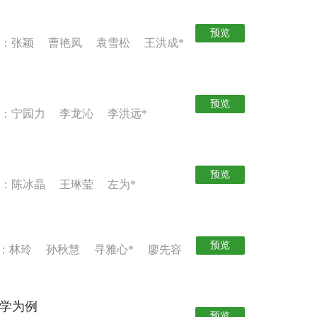
预览
者：张颖 曹艳凤 袁雪松 王洪成*
预览
：宁园力 李龙沁 李洪远*
预览
：陈冰晶 王琳莹 左为*
预览
：林玲 孙秋慧 寻雅心* 廖先容
大学为例
预览