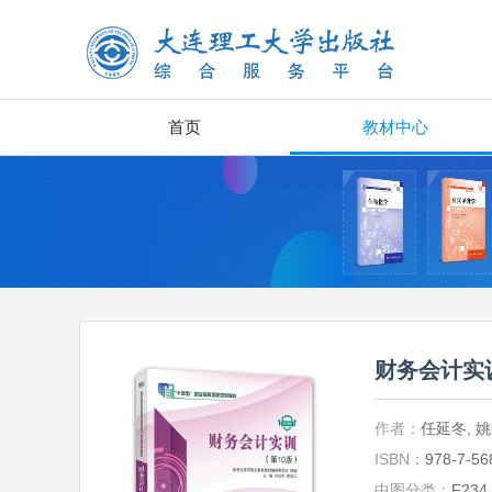
首页
教材中心
财务会计实
作者：
任延冬, 
ISBN：
978-7-56
中图分类：
F234