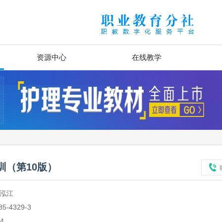
资源中心
在线教学
训（第10版）
姚泓江
85-4329-3
.4