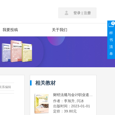
登录
|
注册
0
我要投稿
关于我们
样
书
清
单
相关教材
联系编辑
财经法规与会计职业道德同步训练（第三版）
作者：李旭升, 闫冰
出版时间：2023-01-01
定价：39.80元