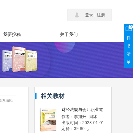
登录
|
注册
0
我要投稿
关于我们
样
书
清
单
相关教材
联系编辑
财经法规与会计职业道德同步训练（第三版）
作者：李旭升, 闫冰
出版时间：2023-01-01
定价：39.80元