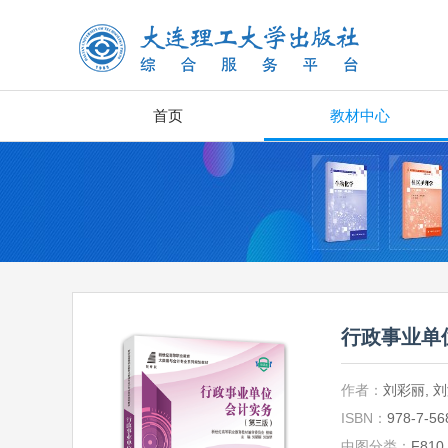
首页
教材中心
行政事业单
作者：
刘彩丽, 
ISBN：
978-7-56
中图分类：
F810