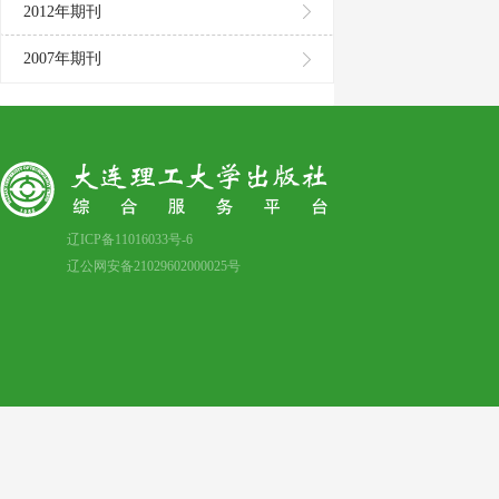
2012年期刊
2007年期刊
辽ICP备11016033号-6
辽公网安备21029602000025号