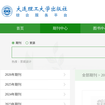
首页
期刊中心
图书中
期刊
资源
热搜：
景观设计
2026年期刊
全部期刊 > 2
2025年期刊
2024年期刊
2023年期刊