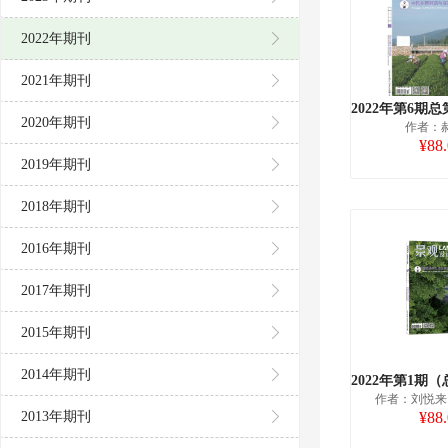
2022年期刊
2021年期刊
2020年期刊
作者：
¥88
2019年期刊
2018年期刊
2016年期刊
2017年期刊
2015年期刊
2014年期刊
作者：刘悦来
2013年期刊
¥88