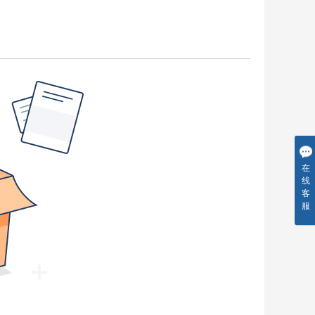
在
线
客
服