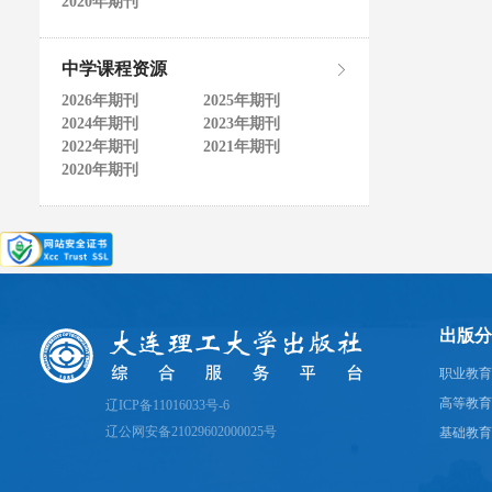
2020年期刊
中学课程资源
2026年期刊
2025年期刊
2024年期刊
2023年期刊
2022年期刊
2021年期刊
2020年期刊
出版分
职业教育
高等教育
辽ICP备11016033号-6
辽公网安备21029602000025号
基础教育