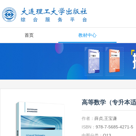
首页
教材中心
高等数学（专升本
作者：
薛贞,王宝谦
ISBN：
978-7-5685-4271-5
中图分类：
O13