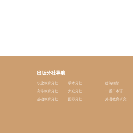
出版分社导航
职业教育分社
学术分社
建筑细部
高等教育分社
大众分社
一番日本语
基础教育分社
国际分社
外语教育研究