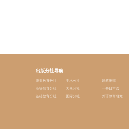
出版分社导航
职业教育分社
学术分社
建筑细部
高等教育分社
大众分社
一番日本语
基础教育分社
国际分社
外语教育研究