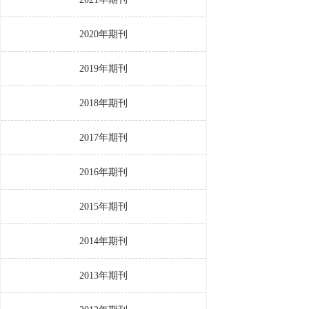
2020年期刊
2019年期刊
2018年期刊
2017年期刊
2016年期刊
2015年期刊
2014年期刊
2013年期刊