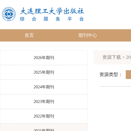
首页
期刊中心
资源下载 > 2
2026年期刊
2025年期刊
资源类型：
2024年期刊
2023年期刊
2022年期刊
2021年期刊