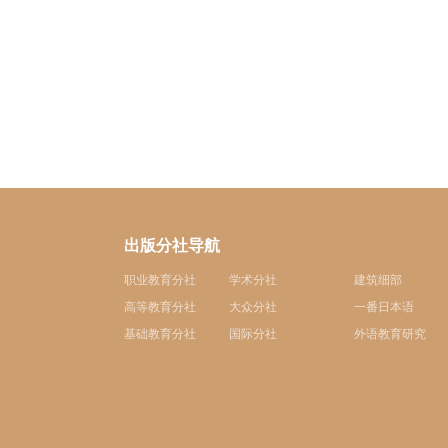
出版分社导航
职业教育分社
学术分社
建筑细部
高等教育分社
大众分社
一番日本语
基础教育分社
国际分社
外语教育研究