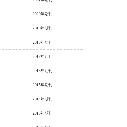
2020年期刊
2019年期刊
2018年期刊
2017年期刊
2016年期刊
2015年期刊
2014年期刊
2013年期刊