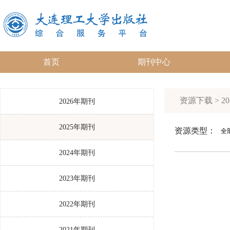
首页
期刊中心
资源下载 > 2
2026年期刊
2025年期刊
资源类型：
全
2024年期刊
2023年期刊
2022年期刊
2021年期刊