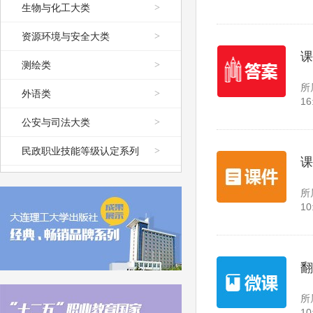
生物与化工大类
>
资源环境与安全大类
>
课
测绘类
>
所
外语类
>
16
公安与司法大类
>
民政职业技能等级认定系列
>
课
所
10
翻
所
10