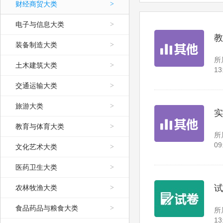
财经商贸大类
>
电子与信息大类
>
教
装备制造大类
>
所
土木建筑大类
>
13
交通运输大类
>
旅游大类
>
实
教育与体育大类
>
所
09
文化艺术大类
>
医药卫生大类
>
试
农林牧渔大类
>
食品药品与粮食大类
>
所
13