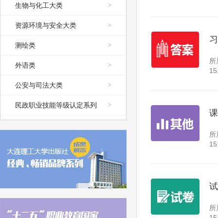
生物与化工大类
>
资源环境与安全大类
>
习
测绘类
>
所
外语类
>
15
公安与司法大类
>
民政职业技能等级认定系列
>
课
所
15
试
所
15