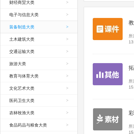
财经商贸大类
>
电子与信息大类
>
教
装备制造大类
>
所
土木建筑大类
>
13
交通运输大类
>
旅游大类
>
拓
教育与体育大类
>
所
15
文化艺术大类
>
医药卫生大类
>
彩
农林牧渔大类
>
食品药品与粮食大类
>
所
15