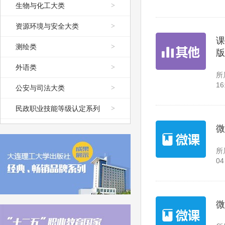
生物与化工大类
>
资源环境与安全大类
>
课
测绘类
>
版
外语类
>
所
16
公安与司法大类
>
民政职业技能等级认定系列
>
微
所
04
微