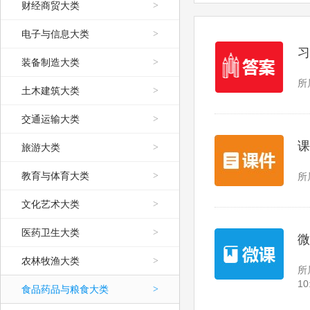
财经商贸大类
>
电子与信息大类
>
习
装备制造大类
>
所
土木建筑大类
>
交通运输大类
>
课
旅游大类
>
教育与体育大类
>
所
文化艺术大类
>
医药卫生大类
>
微
农林牧渔大类
>
所
10
食品药品与粮食大类
>