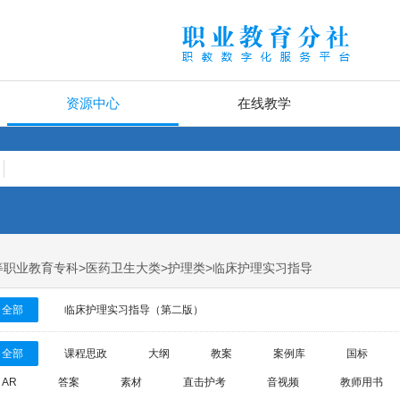
资源中心
在线教学
高等职业教育专科>医药卫生大类>护理类>临床护理实习指导
全部
临床护理实习指导（第二版）
全部
课程思政
大纲
教案
案例库
国标
AR
答案
素材
直击护考
音视频
教师用书