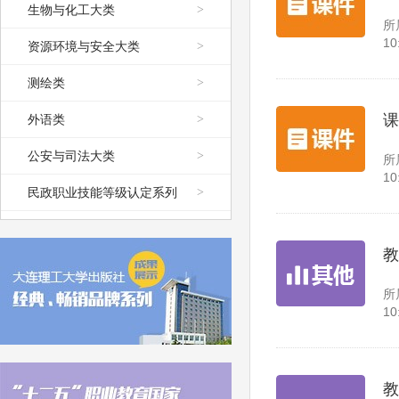
生物与化工大类
>
所
10
资源环境与安全大类
>
测绘类
>
课
外语类
>
公安与司法大类
>
所
10
民政职业技能等级认定系列
>
教
所
10
教