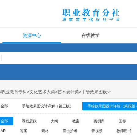
资源中心
在线教学
高等职业教育专科>文化艺术大类>艺术设计类>手绘效果图设计
全部
手绘效果图设计详解（第三版）
手绘效果图设计详解（第四版
全部
课程思政
大纲
教案
案例库
国标
AR
答案
素材
直击护考
音视频
教师用书