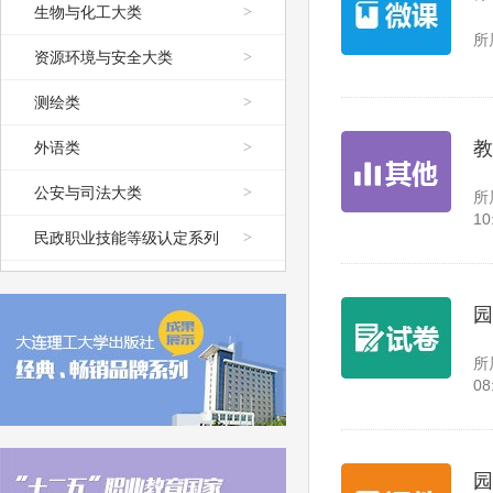
生物与化工大类
>
所
资源环境与安全大类
>
测绘类
>
教
外语类
>
公安与司法大类
>
所
10
民政职业技能等级认定系列
>
园
所
08
园