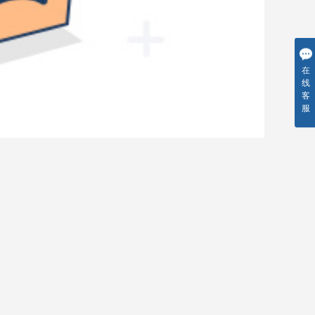
在
线
客
服