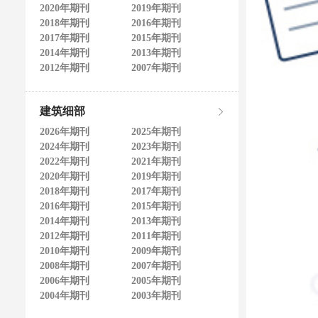
2020年期刊
2019年期刊
2018年期刊
2016年期刊
2017年期刊
2015年期刊
2014年期刊
2013年期刊
2012年期刊
2007年期刊
建筑细部
2026年期刊
2025年期刊
2024年期刊
2023年期刊
2022年期刊
2021年期刊
2020年期刊
2019年期刊
2018年期刊
2017年期刊
2016年期刊
2015年期刊
2014年期刊
2013年期刊
2012年期刊
2011年期刊
2010年期刊
2009年期刊
2008年期刊
2007年期刊
2006年期刊
2005年期刊
2004年期刊
2003年期刊