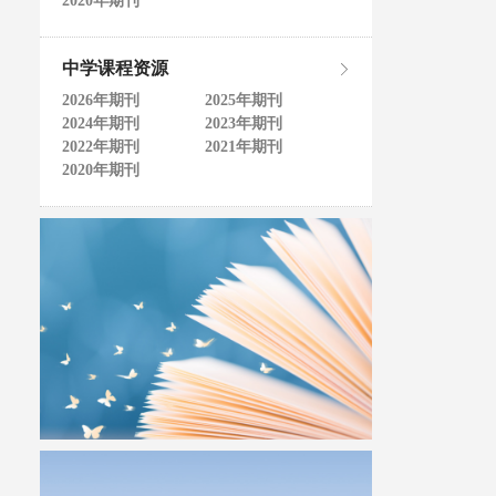
2020年期刊
中学课程资源
2026年期刊
2025年期刊
2024年期刊
2023年期刊
2022年期刊
2021年期刊
2020年期刊