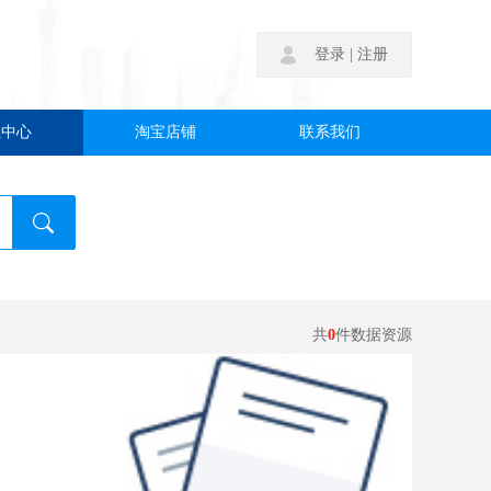
|
登录
注册
载中心
淘宝店铺
联系我们
共
0
件数据资源