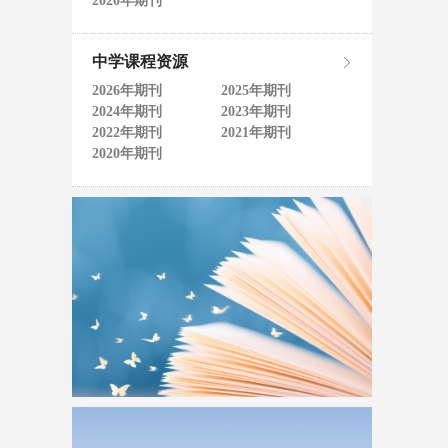
2020年期刊
中学课程资源
2026年期刊
2025年期刊
2024年期刊
2023年期刊
2022年期刊
2021年期刊
2020年期刊