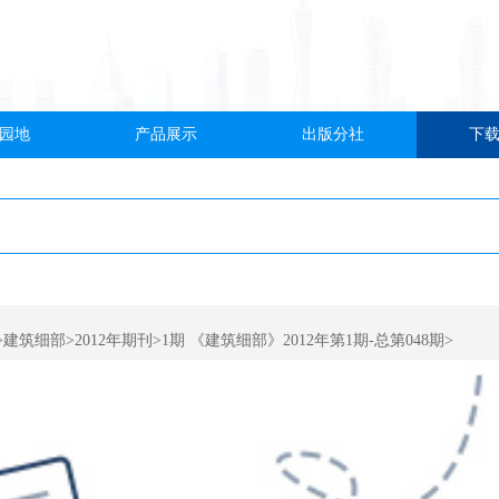
园地
产品展示
出版分社
下
建筑细部>2012年期刊>1期 《建筑细部》2012年第1期-总第048期>