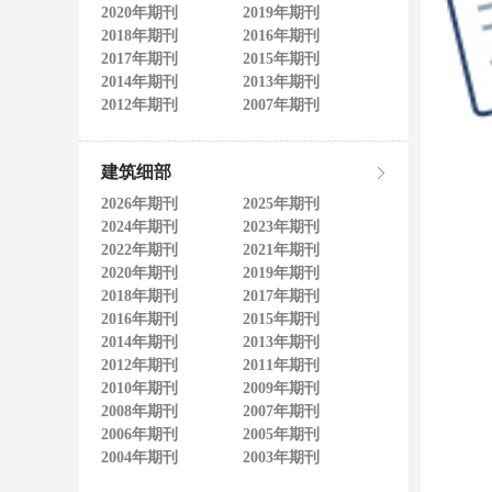
2020年期刊
2019年期刊
2018年期刊
2016年期刊
2017年期刊
2015年期刊
2014年期刊
2013年期刊
2012年期刊
2007年期刊
建筑细部
2026年期刊
2025年期刊
2024年期刊
2023年期刊
2022年期刊
2021年期刊
2020年期刊
2019年期刊
2018年期刊
2017年期刊
2016年期刊
2015年期刊
2014年期刊
2013年期刊
2012年期刊
2011年期刊
2010年期刊
2009年期刊
2008年期刊
2007年期刊
2006年期刊
2005年期刊
2004年期刊
2003年期刊