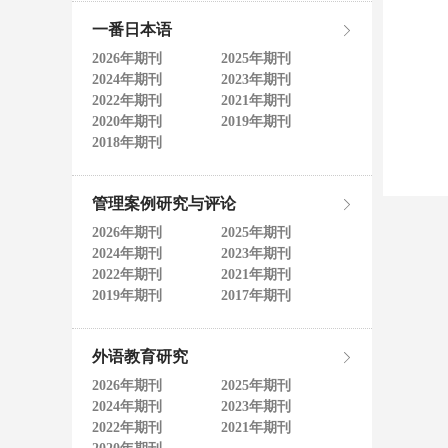
一番日本语
2026年期刊
2025年期刊
2024年期刊
2023年期刊
2022年期刊
2021年期刊
2020年期刊
2019年期刊
2018年期刊
管理案例研究与评论
2026年期刊
2025年期刊
2024年期刊
2023年期刊
2022年期刊
2021年期刊
2019年期刊
2017年期刊
外语教育研究
2026年期刊
2025年期刊
2024年期刊
2023年期刊
2022年期刊
2021年期刊