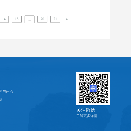
14
15
...
70
71
»
究与评论
源
关注微信
了解更多详情