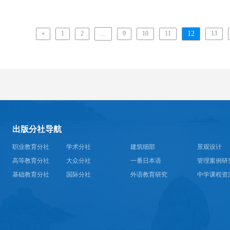
«
1
2
...
9
10
11
12
13
出版分社导航
职业教育分社
学术分社
建筑细部
景观设计
高等教育分社
大众分社
一番日本语
管理案例研
基础教育分社
国际分社
外语教育研究
中学课程资